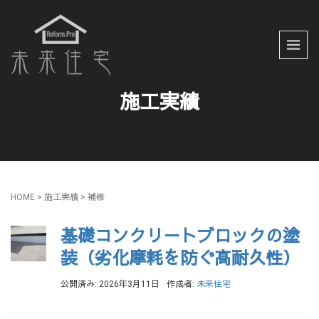
施工実績
HOME
> 施工実績 >
補修
基礎コンクリ－トブロックの塗
装（劣化摩耗を防ぐ高耐久性）
公開済み: 2026年3月11日
作成者:
未来住宅