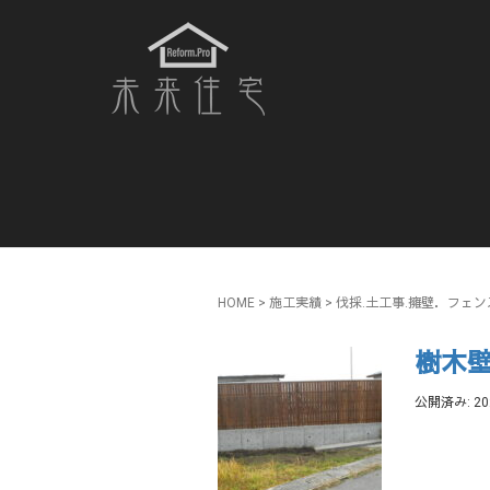
HOME
> 施工実績 >
伐採.土工事.擁壁．フェン
樹木
公開済み: 2