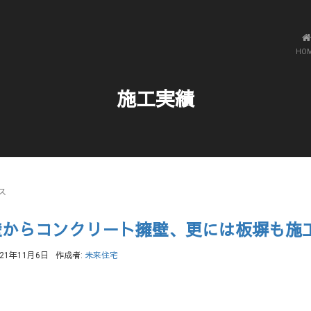
HO
施工実績
ス
壁からコンクリ－ト擁壁、更には板塀も施
021年11月6日
作成者:
未来住宅