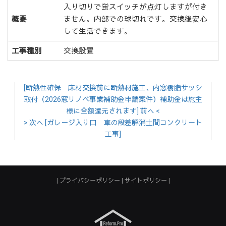
入り切りで蛍スイッチが点灯しますが付き
概要
ません。内部での球切れです。交換後安心
して生活できます。
工事種別
交換設置
[断熱性確保 床材交換前に断熱材施工、内窓樹脂サッシ
取付（2026窓リノベ事業補助金申請案件）補助金は施主
様に全額還元されます] 前へ <
> 次へ [ガレ－ジ入り口 車の段差解消土間コンクリート
工事]
プライバシーポリシー
サイトポリシー