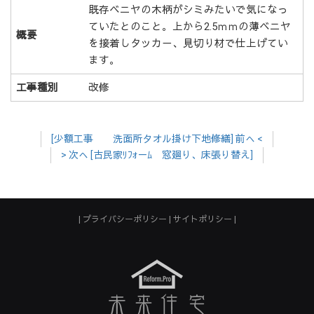
既存ベニヤの木柄がシミみたいで気になっ
ていたとのこと。上から2.5ｍｍの薄ベニヤ
概要
を接着しタッカ－、見切り材で仕上げてい
ます。
工事種別
改修
[少額工事 洗面所タオル掛け下地修繕] 前へ <
> 次へ [古民家ﾘﾌｫ－ﾑ 窓廻り、床張り替え]
プライバシーポリシー
サイトポリシー