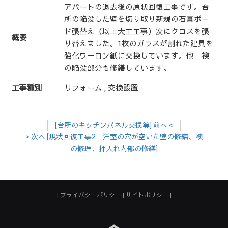
アパートの退去後の原状回復工事です。台
所の陥没した壁を切り取り新規の石膏ボ－
ド張替え（以上大工工事）次にクロスを張
概要
り替えました。1枚のガラスが割れた建具を
強化ワ－ロン紙に交換しています。他 襖
の陥没部分も修繕しています。
工事種別
リフォーム , 交換設置
[台所のキッチンパネル交換等] 前へ <
> 次へ [現状回復工事2 洋室の穴が空いた壁の修繕、襖
の修理、押入れ内部の修繕]
プライバシーポリシー
サイトポリシー