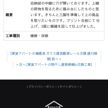
収納部の中棚に穴が開いております。上棚
の荷物を取るために踏み台にしたものと思
概要
います。きちんと三脚を準備して上の商品
を取りたいものです。プリント合板にて 仕
上げ、3面に額縁を回して仕上げました。
工事種別
補修・改修
[賃貸アパートの襖建具.ガラス建具敷居レ－ル交換.建付修
理] 前へ <
> 次へ [賃貸アパートの物干し屋根修繕⊕交換工事]
プライバシーポリシー
サイトポリシー