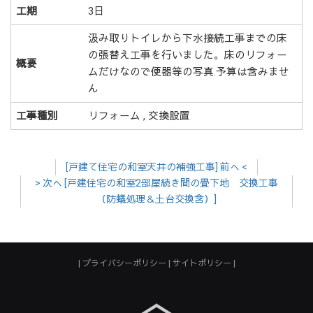
工期
3日
汲み取りトイレから下水接続工事までの床
の張替え工事を行いました。床のリフォ－
概要
ムだけなので便器等の写真.予算は含みませ
ん
工事種別
リフォーム , 交換設置
[戸建て住宅の和室天井の補強工事] 前へ <
> 次へ [戸建住宅の和室2部屋続き間の畳下地 交換工事
（防蟻処理＆土台交換含）]
プライバシーポリシー
サイトポリシー