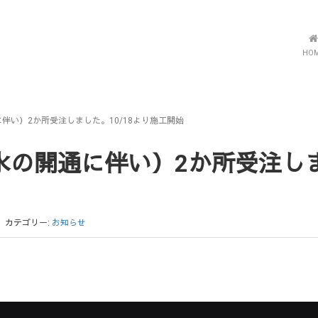
HO
伴い）2か所受注しました。10/18より施工開始
の開通に伴い）2か所受注しまし
カテゴリー:
お知らせ